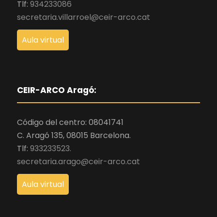
Tlf:
934233086
secretaria.villarroel@ceir-arco.cat
Aula virtual
CEIR-ARCO Aragó:
Código del centro: 08041741
C. Aragó 135, 08015 Barcelona.
Tlf:
933233523.
secretaria.arago@ceir-arco.cat
Aula virtual