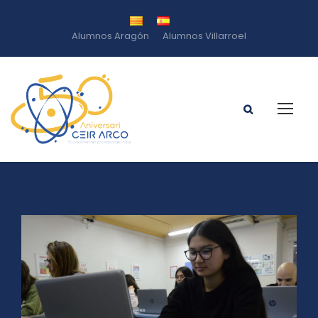
Alumnos Aragón
Alumnos Villarroel