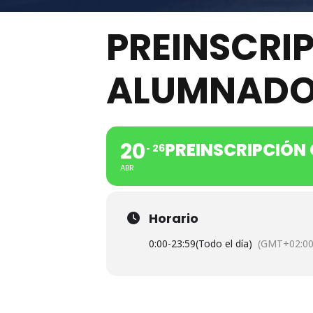
PREINSCRI
CEIR-ARCO
ALUMNADO
Código del
C. Villarro
Tlf:
93423
secretaria
20
PREINSCRIPCIÓN
26
ABR
Aula virt
Horario
0:00
-
23:59
(Todo el día)
(GMT+02:00