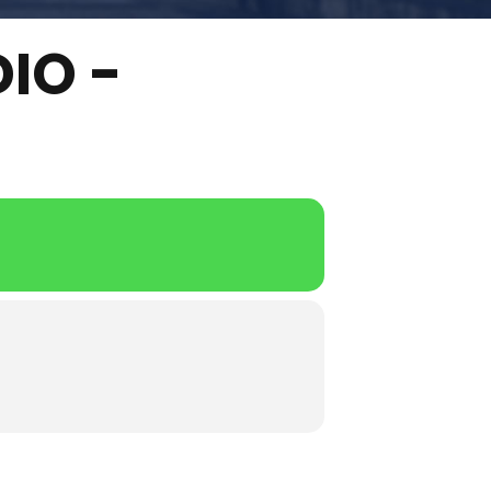
IO -
Preinscripción y matrícula
41
Grado Medio
ona.
co.cat
Grado Superior