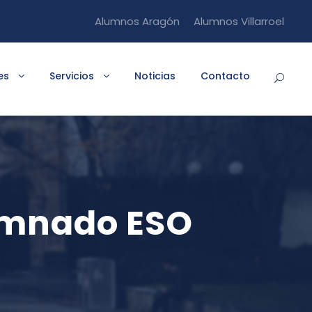
Alumnos Aragón
Alumnos Villarroel
es
Servicios
Noticias
Contacto
lumnado ESO