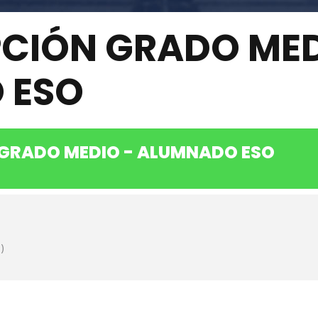
PCIÓN GRADO MED
 Villarroel:
CEIR-ARCO Aragó:
 ESO
 centro: 08032211
Código del centro: 080417
el 5-7, 08011 Barcelona.
C. Aragó 135, 08015 Barcel
3086
Tlf:
933233523.
.villarroel@ceir-arco.cat
secretaria.arago@ceir-ar
 GRADO MEDIO - ALUMNADO ESO
ual
Aula virtual
)