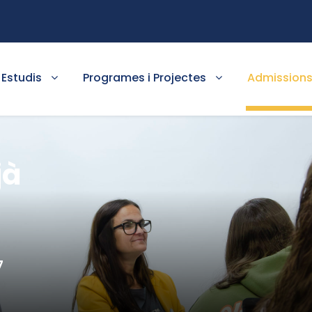
Estudis
Programes i Projectes
Admission
jà
7