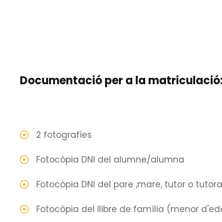
CEIR-ARCO
Documentació per a la matriculació
Codi del c
C. Villarro
Tlf:
93423
2 fotografies
secretaria
Fotocòpia DNI del alumne/alumna
Aula virt
Fotocòpia DNI del pare ,mare, tutor o tuto
Fotocòpia del llibre de família (menor d'ed