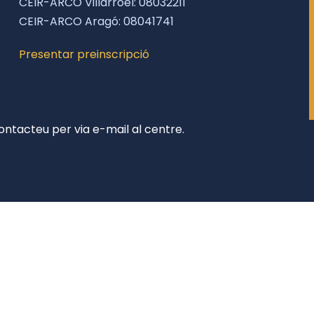
CEIR-ARCO Villarroel: 08032211
CEIR-ARCO Aragó: 08041741
Presentar preinscripció
 contacteu per via e-mail al centre.