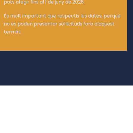
pots afegir fins al 1 de juny de 2026.
És molt important que respectis les dates, perquè
no es poden presentar sol·licituds fora d’aquest
termini.