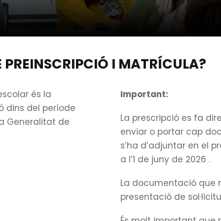
 PREINSCRIPCIÓ I MATRÍCULA?
scolar és la
Important:
ió dins del període
La prescripció es fa d
a Generalitat de
enviar o portar cap do
s’ha d’adjuntar en el p
a l’1 de juny de 2026 .
La documentació que n
presentació de sol·licitu
És molt important que 