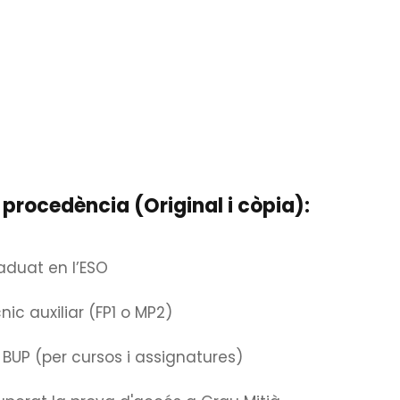
Preinscripció i matrícula
Grau Mitjà
procedència (Original i còpia):
ona.
co.cat
Grau Superior
aduat en l’ESO
ic auxiliar (FP1 o MP2)
n BUP (per cursos i assignatures)