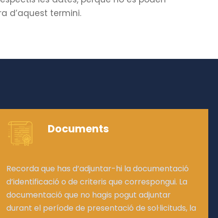
ora d’aquest termini.
Documents
Recorda que has d’adjuntar-hi la documentació
d’identificació o de criteris que correspongui. La
documentació que no hagis pogut adjuntar
durant el període de presentació de sol·licituds, la