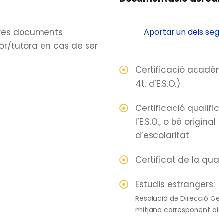
ltres documents
Aportar un dels se
or/tutora en cas de ser
Certificació acadèmi
4t. d’E.S.O.)
Certificació qualif
I’E.S.O., o bé origina
d’escolaritat
Certificat de la qua
Estudis estrangers:
Resolució de Direcció Gen
mitjana corresponent als