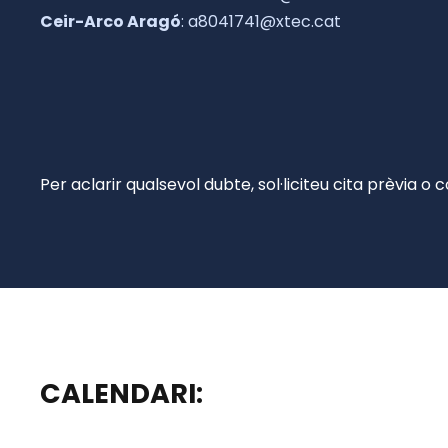
Ceir-Arco Aragó
: a8041741@xtec.cat
Per aclarir qualsevol dubte, sol·liciteu cita prèvia o
CALENDARI: