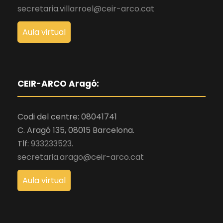
secretaria.villarroel@ceir-arco.cat
Aula virtual
CEIR-ARCO Aragó:
Codi del centre: 08041741
C. Aragó 135, 08015 Barcelona.
Tlf:
933233523.
secretaria.arago@ceir-arco.cat
Aula virtual