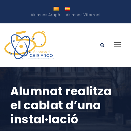
Alumnes Aragó
Alumnes Villarroel
Alumnat realitza
el cablat d’una
instal·lació