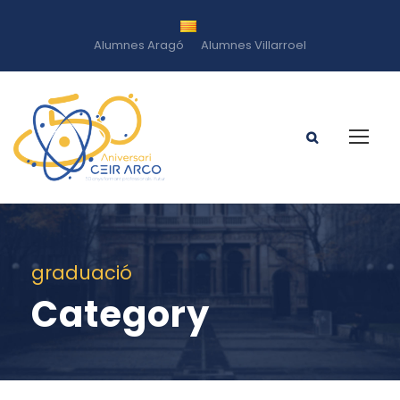
Alumnes Aragó
Alumnes Villarroel
graduació
Category