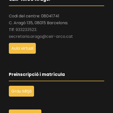
Codi del centre: 08041741
C. Aragó 135, 08015 Barcelona.
Tlf:
933233523.
secretaria.arago@ceir-arco.cat
Aula virtual
Preinscripció i matrícula
Grau Mitjà