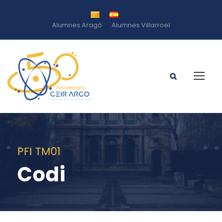
Alumnes Aragó
Alumnes Villarroel
PFI TM01
Codi