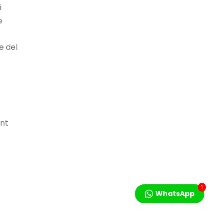
ona.
i
e
co.cat
Grau Superior
e del
ant
1
WhatsApp