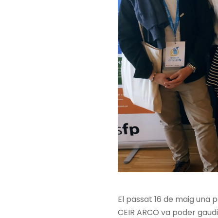
CEIR-ARCO
El passat 16 de maig una 
Codi del c
CEIR ARCO va poder gaudir 