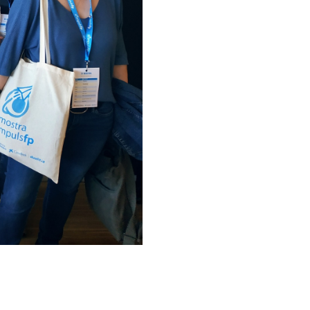
Preinscripció i matrícula
Grau Mitjà