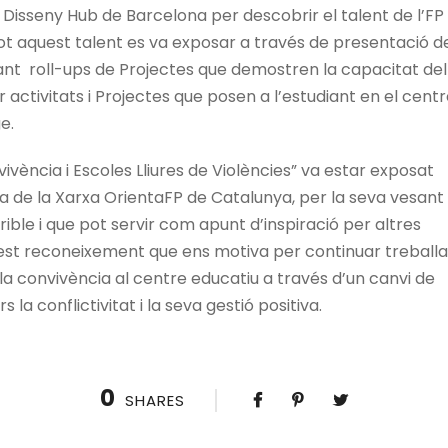
el 5-7, 08011 Barcelona.
C. Aragó 135, 08015 Barcel
al Disseny Hub de Barcelona per descobrir el talent de l’FP 
3086
Tlf:
933233523.
ot aquest talent es va exposar a través de presentació d
.villarroel@ceir-arco.cat
secretaria.arago@ceir-ar
nt roll-ups de Projectes que demostren la capacitat del
 activitats i Projectes que posen a l’estudiant en el centr
ual
Aula virtual
e.
ivència i Escoles Lliures de Violències” va estar exposat
a de la Xarxa OrientaFP de Catalunya, per la seva vesant
ible i que pot servir com apunt d’inspiració per altres
est reconeixement que ens motiva per continuar treball
 la convivència al centre educatiu a través d’un canvi de
la conflictivitat i la seva gestió positiva.
 L'Agència Grup
0
SHARES