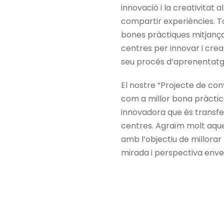
C. Villarro
innovació i la creativitat 
Tlf:
93423
compartir experiències. T
secretaria
bones pràctiques mitjança
centres per innovar i crear
Aula virt
seu procés d’aprenentatg
El nostre “Projecte de conv
com a millor bona pràctic
innovadora que és transfer
centres. Agraïm molt aqu
amb l’objectiu de millorar
mirada i perspectiva envers 
Copyright 2024 Ceir-Arco All Right Reserved. Design by
Avís legal
|
Política de Qualitat
|
Política de Cookies