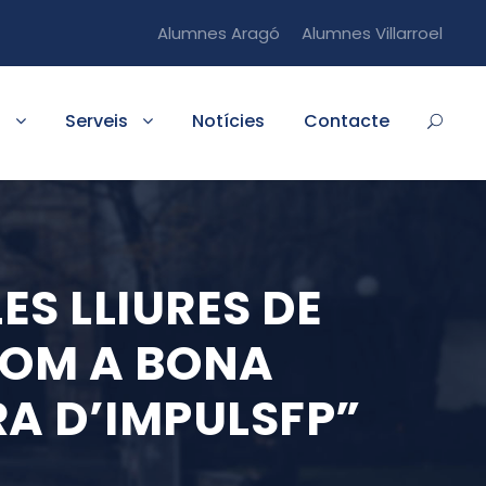
Alumnes Aragó
Alumnes Villarroel
s
Serveis
Notícies
Contacte
ES LLIURES DE
COM A BONA
RA D’IMPULSFP”