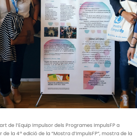
 Villarroel:
CEIR-ARCO Aragó:
part de l’Equip Impulsor dels Programes ImpulsFP a
entre: 08032211
Codi del centre: 08041741
de la 4ª edició de la “Mostra d’ImpulsFP”, mostra de la