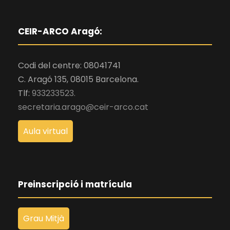
CEIR-ARCO Aragó:
Codi del centre: 08041741
C. Aragó 135, 08015 Barcelona.
Tlf:
933233523.
secretaria.arago@ceir-arco.cat
Aula virtual
Preinscripció i matrícula
Grau Mitjà