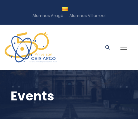
Alumnes Aragó
Alumnes Villarroel
Events