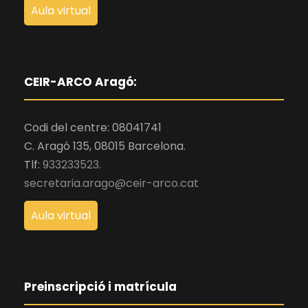
Aula virtual
CEIR-ARCO Aragó:
Codi del centre: 08041741
C. Aragó 135, 08015 Barcelona.
Tlf:
933233523.
secretaria.arago@ceir-arco.cat
Aula virtual
Preinscripció i matrícula