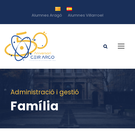
Alumnes Aragó
Alumnes Villarroel
Administració i gestió
Família