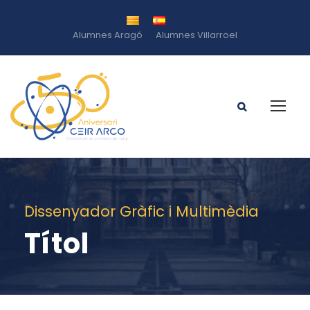
Alumnes Aragó
Alumnes Villarroel
Dissenyador Gràfic i Multimèdia
Títol