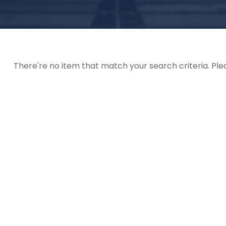
 Villarroel:
CEIR-ARCO Aragó:
entre: 08032211
Codi del centre: 08041741
el 5-7, 08011 Barcelona.
C. Aragó 135, 08015 Barcel
There're no item that match your search criteria. Ple
3086
Tlf:
933233523.
.villarroel@ceir-arco.cat
secretaria.arago@ceir-ar
ual
Aula virtual