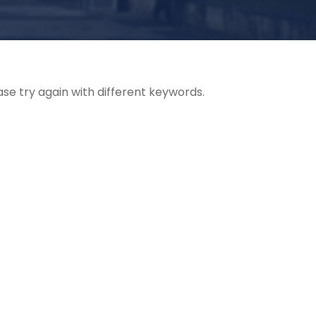
Preinscripció i matrícula
Grau Mitjà
ona.
ase try again with different keywords.
co.cat
Grau Superior