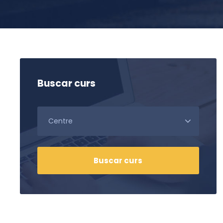
CEIR-ARCO
Codi del c
C. Villarro
Tlf:
93423
Buscar curs
secretaria
Aula virt