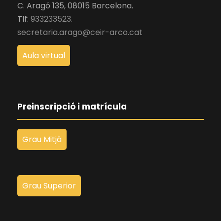
C. Aragó 135, 08015 Barcelona.
Tlf:
933233523.
secretaria.arago@ceir-arco.cat
Aula virtual
Preinscripció i matrícula
Grau Mitjà
Grau Superior