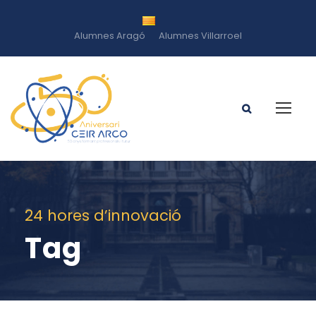
Alumnes Aragó
Alumnes Villarroel
24 hores d’innovació
Tag